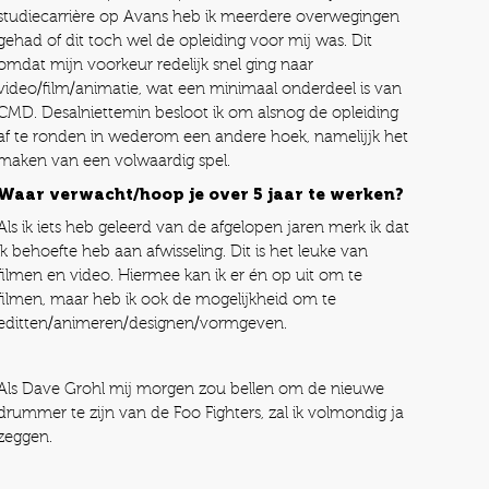
studiecarrière op Avans heb ik meerdere overwegingen
gehad of dit toch wel de opleiding voor mij was. Dit
omdat mijn voorkeur redelijk snel ging naar
video/film/animatie, wat een minimaal onderdeel is van
CMD. Desalniettemin besloot ik om alsnog de opleiding
af te ronden in wederom een andere hoek, namelijjk het
maken van een volwaardig spel.
Waar verwacht/hoop je over 5 jaar te werken?
Als ik iets heb geleerd van de afgelopen jaren merk ik dat
ik behoefte heb aan afwisseling. Dit is het leuke van
filmen en video. Hiermee kan ik er én op uit om te
filmen, maar heb ik ook de mogelijkheid om te
editten/animeren/designen/vormgeven.
Als Dave Grohl mij morgen zou bellen om de nieuwe
drummer te zijn van de Foo Fighters, zal ik volmondig ja
zeggen.