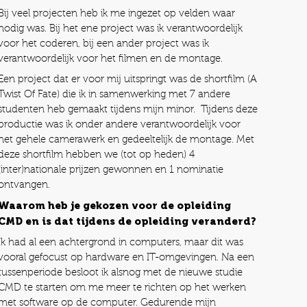
Bij veel projecten heb ik me ingezet op velden waar
nodig was. Bij het ene project was ik verantwoordelijk
voor het coderen, bij een ander project was ik
verantwoordelijk voor het filmen en de montage.
Een project dat er voor mij uitspringt was de shortfilm (A
Twist Of Fate) die ik in samenwerking met 7 andere
studenten heb gemaakt tijdens mijn minor. Tijdens deze
productie was ik onder andere verantwoordelijk voor
het gehele camerawerk en gedeeltelijk de montage. Met
deze shortfilm hebben we (tot op heden) 4
(inter)nationale prijzen gewonnen en 1 nominatie
ontvangen.
Waarom heb je gekozen voor de opleiding
CMD en is dat tijdens de opleiding veranderd?
Ik had al een achtergrond in computers, maar dit was
vooral gefocust op hardware en IT-omgevingen. Na een
tussenperiode besloot ik alsnog met de nieuwe studie
CMD te starten om me meer te richten op het werken
met software op de computer. Gedurende mijn