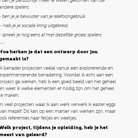
- ben je persoonlijk meer te weten gekomen van de
andere spelers.
- ben je je bewuster van je telefoongebruik.
- heb je je sociale kring uitgebreid.
- spreek je nog eens af met dezelfde groep spelers.
Hoe herken je dat een ontwerp door jou
gemaakt is?
Ik benader projecten veelal vanuit een explorerende en
experimenterende benadering. Voordat ik echt aan een
project ga werken, heb ik een goed beeld van het geheel
en weet ik welke elementen er nodig zijn om het geheel
te maken.
In veel projecten waar ik aan werk verwerk ik easter eggs
van mezelf. Dit kan op een manier van werken zijn, maar
ook referenties naar feitjes en weetjes.
Welk project, tijdens je opleiding, heb je het
meest van geleerd?