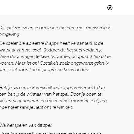
Dit spel motiveert je om te interacteren met mensen in je
omgeving.
De speler die als eerste 8 apps heeft verzameld, is de
winnaar van het spel. Gedurende het spel verdien je
deze door vragen te beantwoorden óf opdrachten uit te
voeren. Maar let op! Obstakels zoals ongewenst gebruik
van je telefoon kan je progressie beïnvloeden!
Heb je als eerste 8 verschillende apps verzameld, dan
ben ben jij de winnaar van het spel. Door je open te
stellen naar anderen en meer in het moment te blijven,
hoe meer kans je hebt om te winnen.
Na het spelen van dit spel: