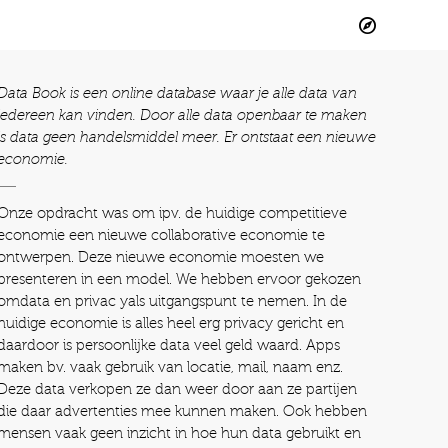
Data Book is een online database waar je alle data van
iedereen kan vinden. Door alle data openbaar te maken
is data geen handelsmiddel meer. Er ontstaat een nieuwe
economie.
Onze opdracht was om ipv. de huidige competitieve
economie een nieuwe collaborative economie te
ontwerpen. Deze nieuwe economie moesten we
presenteren in een model. We hebben ervoor gekozen
omdata en privac yals uitgangspunt te nemen. In de
huidige economie is alles heel erg privacy gericht en
daardoor is persoonlijke data veel geld waard. Apps
maken bv. vaak gebruik van locatie, mail, naam enz.
Deze data verkopen ze dan weer door aan ze partijen
die daar advertenties mee kunnen maken. Ook hebben
mensen vaak geen inzicht in hoe hun data gebruikt en