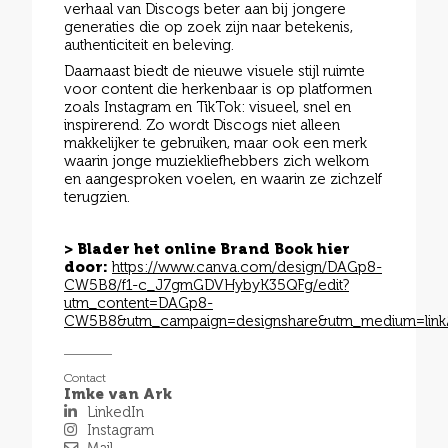
verhaal van Discogs beter aan bij jongere
generaties die op zoek zijn naar betekenis,
authenticiteit en beleving.
Daarnaast biedt de nieuwe visuele stijl ruimte
voor content die herkenbaar is op platformen
zoals Instagram en TikTok: visueel, snel en
inspirerend. Zo wordt Discogs niet alleen
makkelijker te gebruiken, maar ook een merk
waarin jonge muziekliefhebbers zich welkom
en aangesproken voelen, en waarin ze zichzelf
terugzien.
> Blader het online Brand Book hier
door:
https://www.canva.com/design/DAGp8-
CW5B8/f1-c_J7gmGDVHybyK35QFg/edit?
utm_content=DAGp8-
CW5B8&utm_campaign=designshare&utm_medium=link2
Contact
Imke van Ark
LinkedIn
Instagram