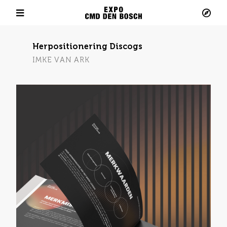
Minor Meaningful Data Design 2024 - 2025
Herpositionering Discogs
IMKE VAN ARK