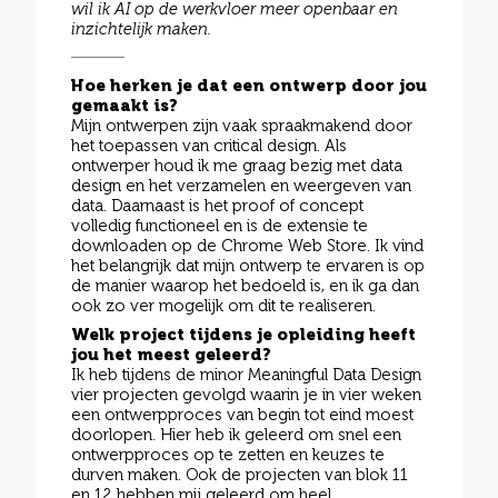
wil ik AI op de werkvloer meer openbaar en
inzichtelijk maken.
Hoe herken je dat een ontwerp door jou
gemaakt is?
Mijn ontwerpen zijn vaak spraakmakend door
het toepassen van critical design. Als
ontwerper houd ik me graag bezig met data
design en het verzamelen en weergeven van
data. Daarnaast is het proof of concept
volledig functioneel en is de extensie te
downloaden op de Chrome Web Store. Ik vind
het belangrijk dat mijn ontwerp te ervaren is op
de manier waarop het bedoeld is, en ik ga dan
ook zo ver mogelijk om dit te realiseren.
Welk project tijdens je opleiding heeft
jou het meest geleerd?
Ik heb tijdens de minor Meaningful Data Design
vier projecten gevolgd waarin je in vier weken
een ontwerpproces van begin tot eind moest
doorlopen. Hier heb ik geleerd om snel een
ontwerpproces op te zetten en keuzes te
durven maken. Ook de projecten van blok 11
en 12 hebben mij geleerd om heel