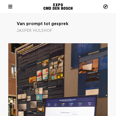
Minor Meaningful Data Design 2024 - 2025
Verdieping Collectief Project
Van prompt tot gesprek
JASPER HULSHOF