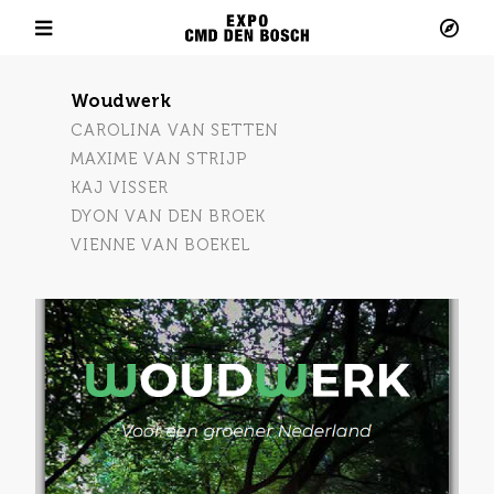
Minor Meaningful Data Design 2024 - 2025
Verdieping Collectief Project
Woudwerk
CAROLINA VAN SETTEN
MAXIME VAN STRIJP
KAJ VISSER
DYON VAN DEN BROEK
VIENNE VAN BOEKEL